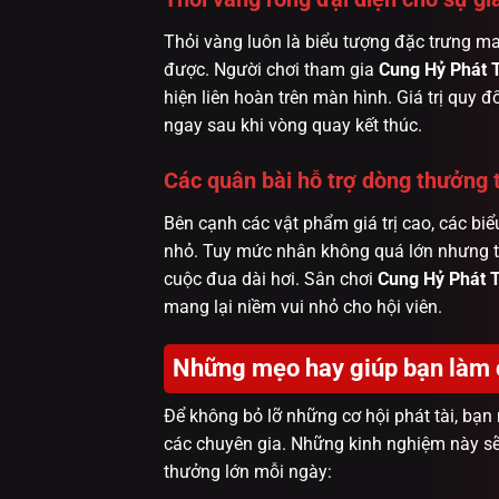
Thỏi vàng luôn là biểu tượng đặc trưng ma
được. Người chơi tham gia
Cung Hỷ Phát T
hiện liên hoàn trên màn hình. Giá trị quy đ
ngay sau khi vòng quay kết thúc.
Các quân bài hỗ trợ dòng thưởng 
Bên cạnh các vật phẩm giá trị cao, các biể
nhỏ. Tuy mức nhân không quá lớn nhưng tầ
cuộc đua dài hơi. Sân chơi
Cung Hỷ Phát T
mang lại niềm vui nhỏ cho hội viên.
Những mẹo hay giúp bạn làm c
Để không bỏ lỡ những cơ hội phát tài, bạn
các chuyên gia. Những kinh nghiệm này sẽ 
thưởng lớn mỗi ngày: