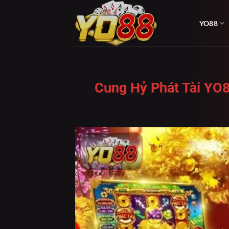
Bỏ
qua
YO88
nội
dung
Cung Hỷ Phát Tài YO8