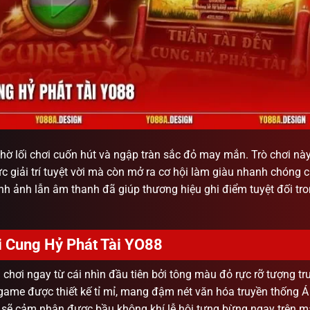
hờ lối chơi cuốn hút và ngập tràn sắc đỏ may mắn. Trò chơi nà
c giải trí tuyệt vời mà còn mở ra cơ hội làm giàu nhanh chóng 
ình ảnh lẫn âm thanh đã giúp thương hiệu ghi điểm tuyệt đối tr
ại Cung Hỷ Phát Tài
YO88
 chơi ngay từ cái nhìn đầu tiên bởi tông màu đỏ rực rỡ tượng tr
game được thiết kế tỉ mỉ, mang đậm nét văn hóa truyền thống Á
ạn sẽ cảm nhận được bầu không khí lễ hội tưng bừng ngay trên 