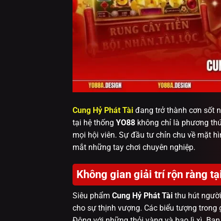
Cung Hỷ Phát Tài
đang trở thành cơn sốt n
tại hệ thống
YO88
không chỉ là phương thứ
mọi hội viên. Sự đầu tư chỉn chu về mặt h
mắt những tay chơi chuyên nghiệp.
Không gian giải trí rộn ràng t
Siêu phẩm
Cung Hỷ Phát Tài
thu hút người
cho sự thịnh vượng. Các biểu tượng trong 
Đông với những thỏi vàng và bao lì xì. B