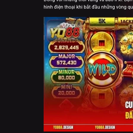
hình điện thoại khi bắt đầu những vòng qu