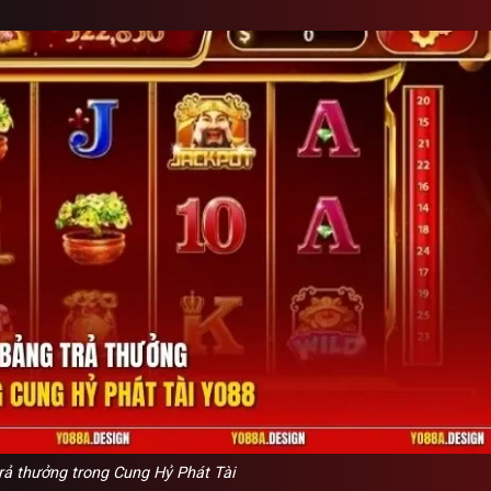
rả thưởng trong Cung Hỷ Phát Tài