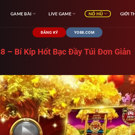
GAME BÀI
LIVE GAME
NỔ HŨ
GIỚI T
ĐĂNG KÝ
YO88.COM
8 – Bí Kíp Hốt Bạc Đầy Túi Đơn Giản