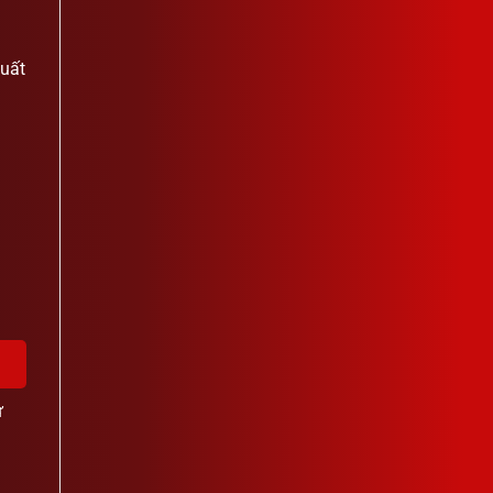
xuất
ừ