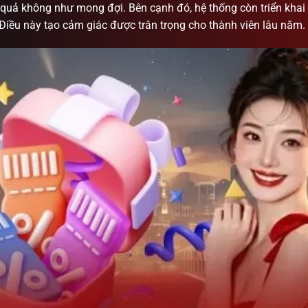
t quả không như mong đợi. Bên cạnh đó, hệ thống còn triển khai 
 Điều này tạo cảm giác được trân trọng cho thành viên lâu năm.