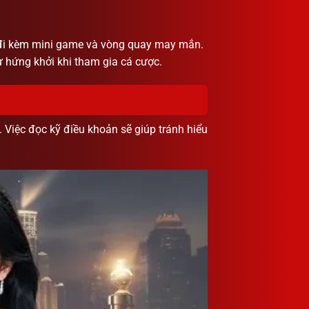
g đi kèm mini game và vòng quay may mắn.
ự hứng khởi khi tham gia cá cược.
 Việc đọc kỹ điều khoản sẽ giúp tránh hiểu