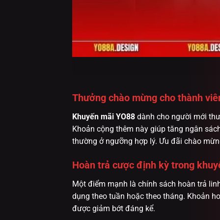
Thưởng chào mừng cho thành viê
Khuyến mãi YO88
dành cho người mới thườ
Khoản cộng thêm này giúp tăng ngân sách 
thường ở ngưỡng hợp lý. Ưu đãi chào mừng
Hoàn trả cược định kỳ trong khu
Một điểm mạnh là chính sách hoàn trả linh
dụng theo tuần hoặc theo tháng. Khoản hoà
được giảm bớt đáng kể.