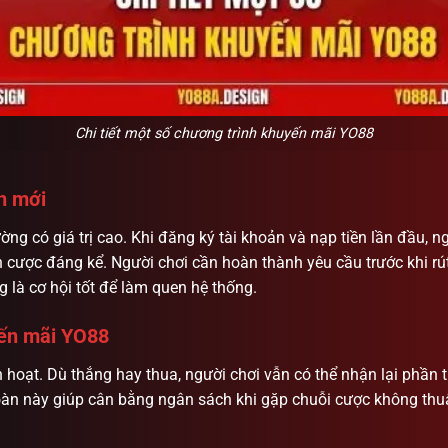
Chi tiết một số chương trình khuyến mãi YO88
n mới
ng có giá trị cao. Khi đăng ký tài khoản và nạp tiền lần đầu, 
cược đáng kể. Người chơi cần hoàn thành yêu cầu trước khi rút
 là cơ hội tốt để làm quen hệ thống.
yến mãi YO88
 hoạt. Dù thắng hay thua, người chơi vẫn có thể nhận lại phần 
n này giúp cân bằng ngân sách khi gặp chuỗi cược không thuận 