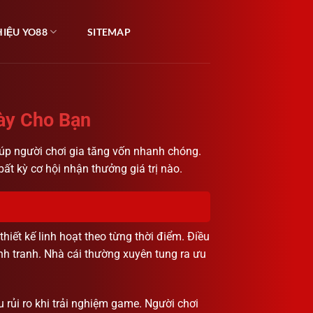
HIỆU YO88
SITEMAP
ày Cho Bạn
úp người chơi gia tăng vốn nhanh chóng.
bất kỳ cơ hội nhận thưởng giá trị nào.
hiết kế linh hoạt theo từng thời điểm. Điều
h tranh. Nhà cái thường xuyên tung ra ưu
 rủi ro khi trải nghiệm game. Người chơi