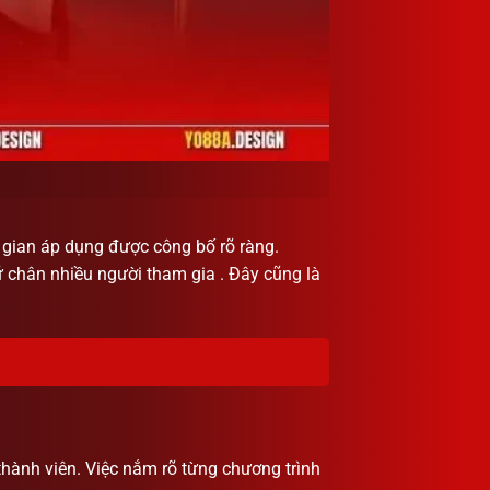
 gian áp dụng được công bố rõ ràng.
ữ chân nhiều người tham gia . Đây cũng là
hành viên. Việc nắm rõ từng chương trình