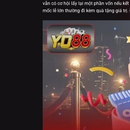
vẫn có cơ hội lấy lại một phần vốn nếu kế
mốc lễ lớn thường đi kèm quà tặng giá trị.