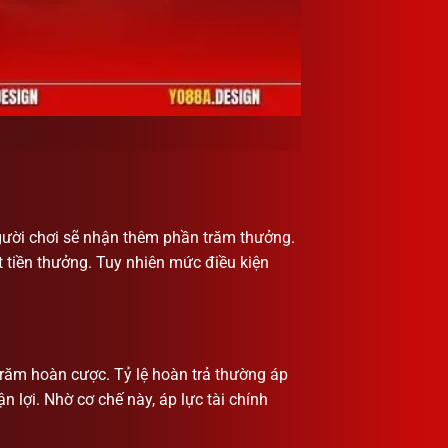
người chơi sẽ nhận thêm phần trăm thưởng.
 tiền thưởng. Tuy nhiên mức điều kiện
trăm hoàn cược. Tỷ lệ hoàn trả thường áp
lợi. Nhờ cơ chế này, áp lực tài chính