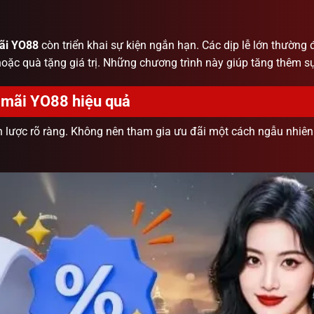
ãi YO88
còn triển khai sự kiện ngắn hạn. Các dịp lễ lớn thườn
hoặc quà tặng giá trị. Những chương trình này giúp tăng thêm s
 mãi YO88 hiệu quả
ến lược rõ ràng. Không nên tham gia ưu đãi một cách ngẫu nhiên.