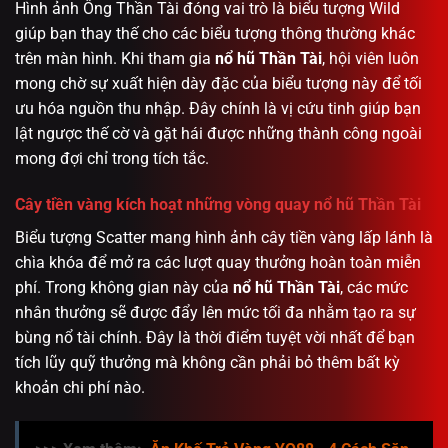
Hình ảnh Ông Thần Tài đóng vai trò là biểu tượng Wild
giúp bạn thay thế cho các biểu tượng thông thường khác
trên màn hình. Khi tham gia
nổ hũ Thần Tài
, hội viên luôn
mong chờ sự xuất hiện dày đặc của biểu tượng này để tối
ưu hóa nguồn thu nhập. Đây chính là vị cứu tinh giúp bạn
lật ngược thế cờ và gặt hái được những thành công ngoài
mong đợi chỉ trong tích tắc.
Cây tiền vàng kích hoạt những vòng quay nổ hũ Thần Tài
Biểu tượng Scatter mang hình ảnh cây tiền vàng lấp lánh là
chìa khóa để mở ra các lượt quay thưởng hoàn toàn miễn
phí. Trong không gian này của
nổ hũ Thần Tài
, các mức
nhân thưởng sẽ được đẩy lên mức tối đa nhằm tạo ra sự
bùng nổ tài chính. Đây là thời điểm tuyệt vời nhất để bạn
tích lũy quỹ thưởng mà không cần phải bỏ thêm bất kỳ
khoản chi phí nào.