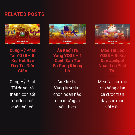
RELATED POSTS
Cung Hỷ Phát
Ăn Khế Trả
Mèo Tài Lộc
Tài YO88 – Bí
Vàng YO88 – 4
YO88 – Bí Kíp
Kíp Hốt Bạc
Cách Săn Túi
Săn Jackpot
Đầy Túi Đơn
Ba Gang Khổng
Nhận Lộc Phát
Giản
Lồ
Tài
Cung Hỷ Phát
Ăn Khế Trả
Mèo Tài Lộc mở
Tài đang trở
Vàng là sự lựa
ra không gian
thành cơn sốt
chọn hoàn hảo
cá cược tràn
nhờ lối chơi
cho những ai
đầy sắc màu
cuốn hút và
yêu thích
với biểu