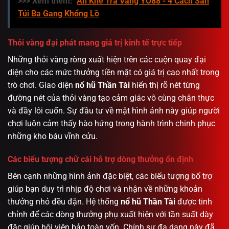
>>> Xem thêm:
Ăn Khế Trả Vàng YO88 - 4 Cách Săn
Túi Ba Gang Khổng Lồ
Thỏi vàng đại phát mang giá trị kinh tế trực tiếp
Những thỏi vàng ròng xuất hiện trên các cuộn quay đại
diện cho các mức thưởng tiền mặt có giá trị cao nhất trong
trò chơi. Giao diện
nổ hũ Thần Tài
hiển thị rõ nét từng
đường nét của thỏi vàng tạo cảm giác vô cùng chân thực
và đầy lôi cuốn. Sự đầu tư về mặt hình ảnh này giúp người
chơi luôn cảm thấy hào hứng trong hành trình chinh phục
những kho báu vĩnh cửu.
Các biểu tượng chữ cái hỗ trợ dòng thưởng ổn định
Bên cạnh những hình ảnh đặc biệt, các biểu tượng bổ trợ
giúp bạn duy trì nhịp độ chơi và nhận về những khoản
thưởng nhỏ đều đặn. Hệ thống
nổ hũ Thần Tài
được tinh
chỉnh để các dòng thưởng phụ xuất hiện với tần suất dày
đặc giúp hội viên bảo toàn vốn. Chính sự đa dạng này đã