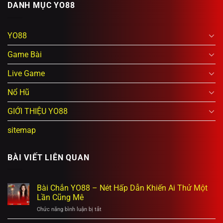
DANH MỤC YO88
YO88
Game Bài
Live Game
Nổ Hũ
GIỚI THIỆU YO88
sitemap
BÀI VIẾT LIÊN QUAN
Bài Chắn YO88 – Nét Hấp Dẫn Khiến Ai Thử Một
Lần Cũng Mê
Chức năng bình luận bị tắt
ở
Bài