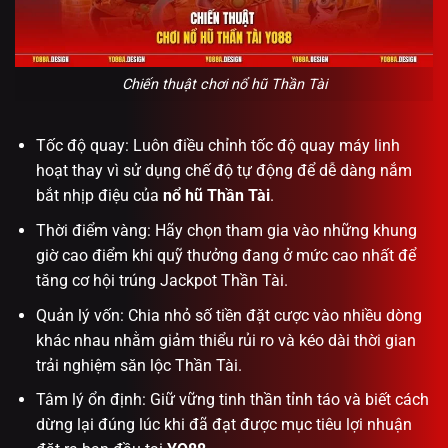
Chiến thuật chơi nổ hũ Thần Tài
Tốc độ quay: Luôn điều chỉnh tốc độ quay máy linh
hoạt thay vì sử dụng chế độ tự động để dễ dàng nắm
bắt nhịp điệu của
nổ hũ Thần Tài
.
Thời điểm vàng: Hãy chọn tham gia vào những khung
giờ cao điểm khi quỹ thưởng đang ở mức cao nhất để
tăng cơ hội trúng Jackpot Thần Tài.
Quản lý vốn: Chia nhỏ số tiền đặt cược vào nhiều dòng
khác nhau nhằm giảm thiểu rủi ro và kéo dài thời gian
trải nghiệm săn lộc Thần Tài.
Tâm lý ổn định: Giữ vững tinh thần tỉnh táo và biết cách
dừng lại đúng lúc khi đã đạt được mục tiêu lợi nhuận