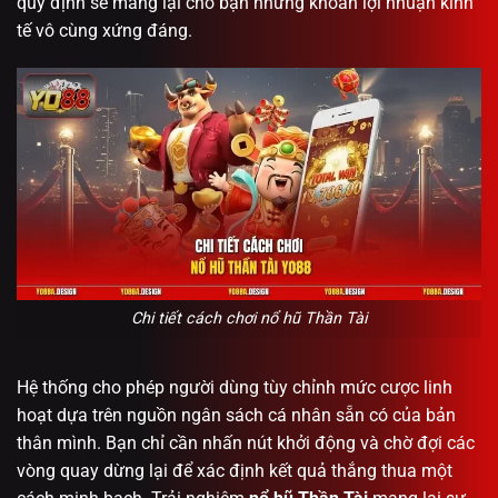
quy định sẽ mang lại cho bạn những khoản lợi nhuận kinh
tế vô cùng xứng đáng.
Chi tiết cách chơi nổ hũ Thần Tài
Hệ thống cho phép người dùng tùy chỉnh mức cược linh
hoạt dựa trên nguồn ngân sách cá nhân sẵn có của bản
thân mình. Bạn chỉ cần nhấn nút khởi động và chờ đợi các
vòng quay dừng lại để xác định kết quả thắng thua một