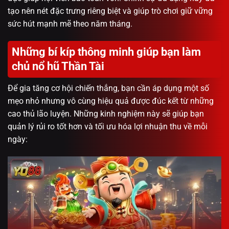
tạo nên nét đặc trưng riêng biệt và giúp trò chơi giữ vững
sức hút mạnh mẽ theo năm tháng.
Những bí kíp thông minh giúp bạn làm
chủ nổ hũ Thần Tài
Để gia tăng cơ hội chiến thắng, bạn cần áp dụng một số
mẹo nhỏ nhưng vô cùng hiệu quả được đúc kết từ những
cao thủ lão luyện. Những kinh nghiệm này sẽ giúp bạn
quản lý rủi ro tốt hơn và tối ưu hóa lợi nhuận thu về mỗi
ngày: