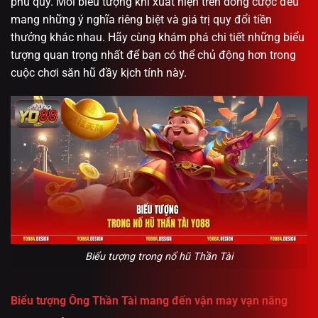
phú quý. Mỗi biểu tượng khi xuất hiện trên dòng cược đều
mang những ý nghĩa riêng biệt và giá trị quy đổi tiền
thưởng khác nhau. Hãy cùng khám phá chi tiết những biểu
tượng quan trọng nhất để bạn có thể chủ động hơn trong
cuộc chơi săn hũ đầy kịch tính này.
Biểu tượng trong nổ hũ Thần Tài
Biểu tượng Ông Thần Tài mang đến vận may vạn năng