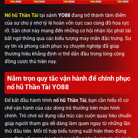
Nổ hũ Thần Tài
tại sảnh
YO88
đang trở thành tâm điểm
của sự chú ý nhờ tỷ lệ hoàn vốn cực cao cùng đồ họa rực
rỡ. Sân chơi này mang đến những cơ hội nhận lộc phát tài
bất ngờ thông qua các biểu tượng may mắn đặc trưng. Sự
uy tín và phong cách phục vụ chuyên nghiệp đã giúp
thương hiệu khẳng định vị thế dẫn đầu trong lòng cộng
đồng cược thủ hiện nay.
Nắm trọn quy tắc vận hành để chinh phục
nổ hũ Thần Tài
YO88
Để bắt đầu hành trình
nổ hũ Thần Tài
, bạn cần hiểu rõ cơ
chế vận hành của các dòng trả thưởng trên màn hình
chính. Trò chơi sử dụng cấu trúc các cuộn quay tiêu chuẩn
giúp người tham gia dễ dàng làm quen ngay từ những lần
thử đầu tiên. Mỗi tổ hợp biểu tượng xuất hiện theo đúng