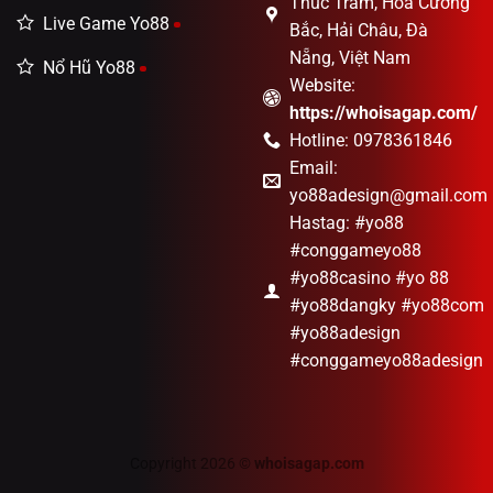
Thúc Trâm, Hoà Cường
Live Game Yo88
Bắc, Hải Châu, Đà
Nẵng, Việt Nam
Nổ Hũ Yo88
Website:
https://whoisagap.com/
Hotline: 0978361846
Email:
yo88adesign@gmail.com
Hastag: #yo88
#conggameyo88
#yo88casino #yo 88
#yo88dangky #yo88com
#yo88adesign
#conggameyo88adesign
Copyright 2026 ©
whoisagap.com